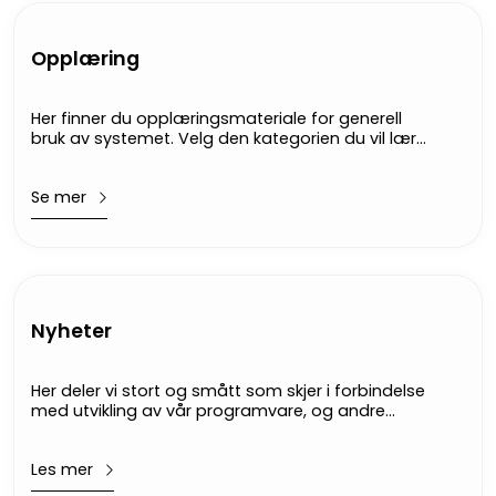
Opplæring
Her finner du opplæringsmateriale for generell
bruk av systemet. Velg den kategorien du vil lære
mer om.
Se mer
Nyheter
Her deler vi stort og smått som skjer i forbindelse
med utvikling av vår programvare, og andre
saker som omfatter innovasjon, rapportering, VA
og EOS.
Les mer