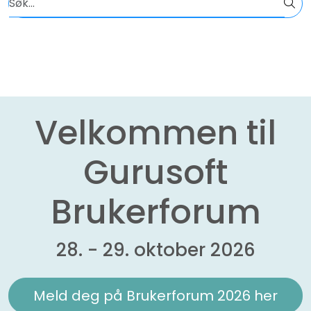
Skip to main content
Kundesupport
Alle bransjer og løsninger
Om Gurusoft Report
Velkommen til
Drikkevann
Gurusoft
EOS
Brukerforum
Avløp
28. - 29. oktober 2026
Nyheter
Book demo
Meld deg på Brukerforum 2026 her