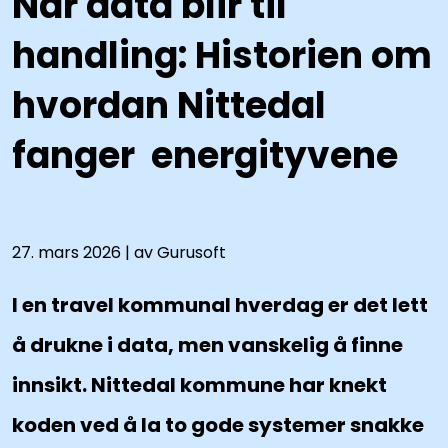
Når data blir til
Book demo
handling: Historien om
hvordan Nittedal
fanger energityvene
27. mars 2026 | av Gurusoft
I en travel kommunal hverdag er det lett
å drukne i data, men vanskelig å finne
innsikt. Nittedal kommune har knekt
koden ved å la to gode systemer snakke