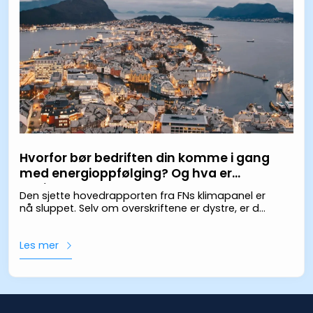
Hvorfor bør bedriften din komme i gang
med energioppfølging? Og hva er
gevinstene?
Den sjette hovedrapporten fra FNs klimapanel er
nå sluppet. Selv om overskriftene er dystre, er det
fortsatt rom for endringer og forbedringer. For å
oppnå dette kreves innsats fra norske selskaper
Les mer
og bedrifter, som må iverksette tiltak for å bidra i
vår felles klimakamp. Men hva kan man egentlig
gjøre?