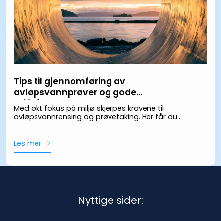
Tips til gjennomføring av
avløpsvannprøver og gode
miljøforhold
Med økt fokus på miljø skjerpes kravene til
avløpsvannrensing og prøvetaking. Her får du
praktiske tips for korrekt gjennomføring av
avløpsvannprøver og sikring av gode
Les mer
miljøforhold for pålitelige analyseresultater.
Nyttige sider: