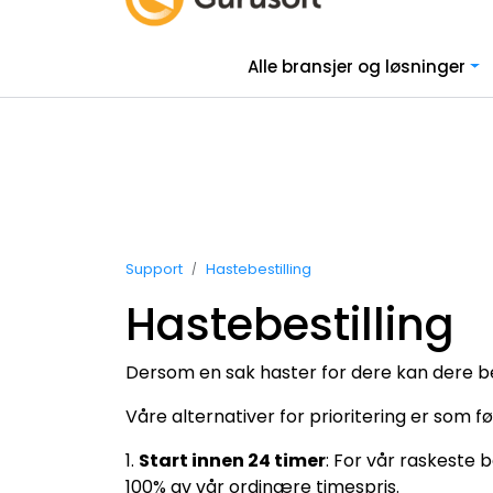
Skip to main content
|
|
Alle bransjer og løsninger
Faginnhold
Kundehistorier
Jobb
Support
Hastebestilling
Hastebestilling
Dersom en sak haster for dere kan dere ben
Våre alternativer for prioritering er som fø
1.
Start innen 24 timer
: For vår raskeste 
100% av vår ordinære timespris.