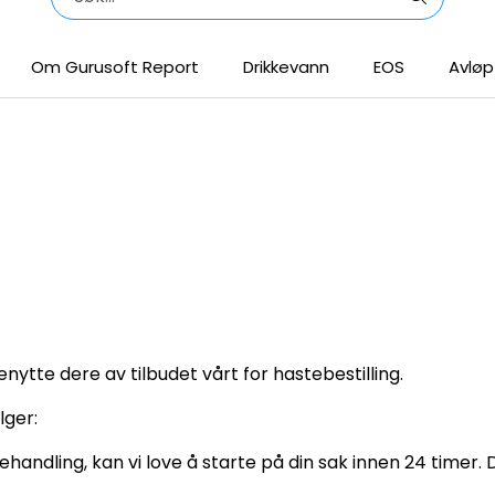
Kundesupport
|
Om Gurusoft Report
Drikkevann
EOS
Avløp
 hos oss
Brukerforum
ytte dere av tilbudet vårt for hastebestilling.
lger:
behandling, kan vi love å starte på din sak innen 24 timer.