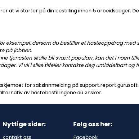
erer at vi starter på din bestilling innen 5 arbeidsdager. 
For eksempel, dersom du bestiller et hasteoppdrag med st
te på jobben.
tjenesten skulle bli svært populær, kan det i noen tilfell
dager. Vi vil i slike tilfeller kontakte deg umiddelbart og
aksskjemaet for saksinnmelding på
support.report.gurusoft
alternativ av hastebestillingene du ønsker.
Nyttige sider:
Følg oss her:
Kontakt oss
Facebook