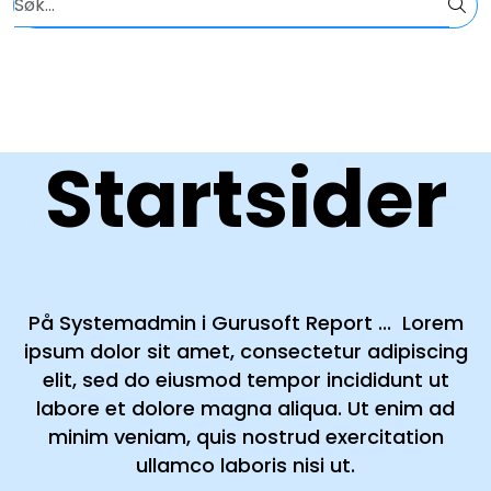
Skip to main content
Kundesupport
Alle bransjer og løsninger
Om Gurusoft Report
Startsider
Drikkevann
EOS
På Systemadmin i Gurusoft Report ... Lorem
Avløp
ipsum dolor sit amet, consectetur adipiscing
elit, sed do eiusmod tempor incididunt ut
Nyheter
labore et dolore magna aliqua. Ut enim ad
minim veniam, quis nostrud exercitation
Book demo
ullamco laboris nisi ut.